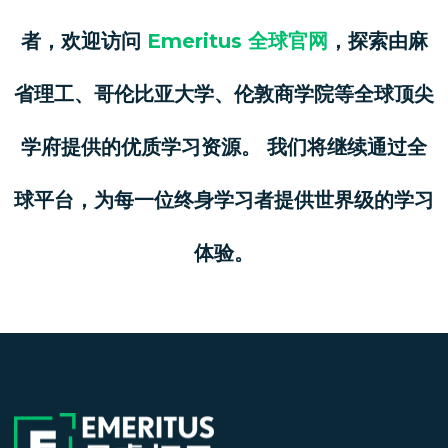
者，欢迎访问
Emeritus 全球官网
，探索由麻
省理工、哥伦比亚大学、伦敦商学院等全球顶尖
学府提供的优质学习资源。 我们将继续通过全
球平台，为每一位终身学习者提供世界级的学习
体验。