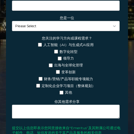
您是一位
您关注的学习方向或课程需求？
人工智能（AI）与生成式AI应用
数字化转型
领导力
出海与全球化管理
变革创新
财务/营销/产品等职能专项能力
定制化企业学习项目（整体规划）
其他
你其他需求分享
提交以上信息即表示您同意接收来自“Emeritus”及其附属公司通过电
子邮件、电话、短信发送的关于其产品及服务的相关信息