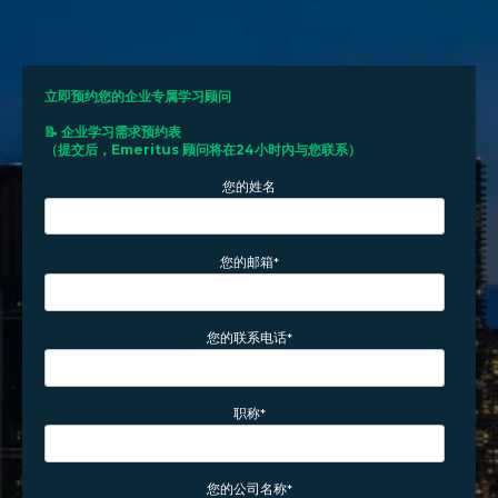
立即预约您的企业专属学习顾问
📝 企业学习需求预约表
（提交后，Emeritus 顾问将在24小时内与您联系）
您的姓名
您的邮箱
*
您的联系电话
*
职称
*
您的公司名称
*